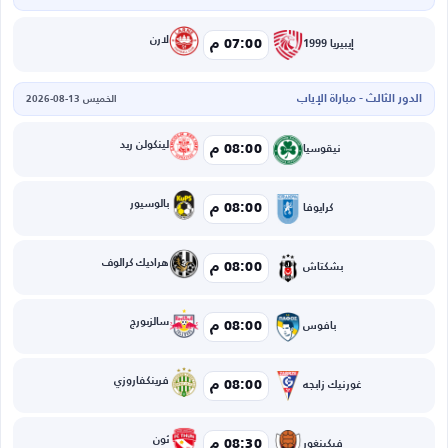
لارن
07:00 م
إيبيريا 1999
الدور الثالث - مباراة الإياب
الخميس 13-08-2026
لينكولن ريد
08:00 م
نيقوسيا
بالوسيور
08:00 م
كرايوفا
هراديك كرالوف
08:00 م
بشكتاش
سالزبورج
08:00 م
بافوس
فرينكفاروزي
08:00 م
غورنيك زابجه
ثون
08:30 م
فيكينغور