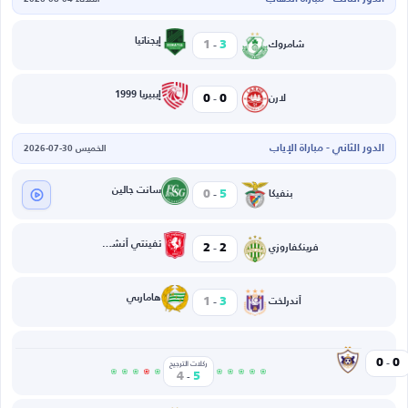
-
إيجناتيا
1
3
شامروك
-
إيبيريا 1999
0
0
لارن
الدور الثاني - مباراة الإياب
الخميس 30-07-2026
-
سانت جالين
0
5
بنفيكا
-
تفينتي أنشخيده
2
2
فرينكفاروزي
-
هاماربي
1
3
أندرلخت
-
كارباخ
0
0
وفيا
ركلات الترجيح
-
4
5