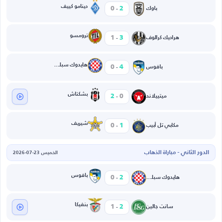
-
دينامو كييف
0
2
باوك
-
ترومسو
1
3
هراديك كرالوف
-
هايدوك سبليت
0
4
بافوس
-
بشكتاش
2
0
ميتييلاند
-
شيريف
0
1
مكابي تل أبيب
الدور الثاني - مباراة الذهاب
الخميس 23-07-2026
-
بافوس
0
2
هايدوك سبليت
-
بنفيكا
1
2
سانت جالين