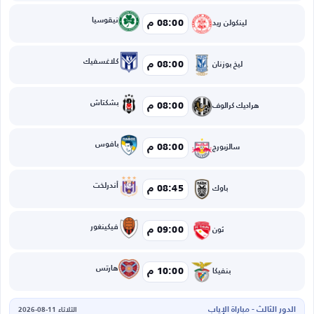
نيقوسيا
08:00 م
لينكولن ريد
كلاغسفيك
08:00 م
ليخ بوزنان
بشكتاش
08:00 م
هراديك كرالوف
بافوس
08:00 م
سالزبورج
أندرلخت
08:45 م
باوك
فيكينغور
09:00 م
ثون
هارتس
10:00 م
بنفيكا
الدور الثالث - مباراة الإياب
الثلاثاء 11-08-2026