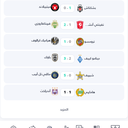
-
ميتييلاند
0
1
بشكتاش
-
فرينكفاروزي
2
1
تفينتي أنشخيده
-
هراديك كرالوف
1
0
ترومسو
-
باوك
3
2
دينامو كييف
-
مكابي تل أبيب
5
0
شيريف
-
أندرلخت
1
1
هاماربي
المزيد