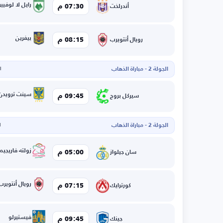
رايل لا لوفيير
07:30 م
أندرلخت
بيفرين
08:15 م
رويال أنتويرب
الجولة 2 - مباراة الذهاب
ال
سينت ترويدن
09:45 م
سيركل بروج
الجولة 2 - مباراة الذهاب
ا
زولته فاريجيم
05:00 م
سان جيلواز
رويال أنتويرب
07:15 م
كورترايك
فيستيرلو
09:45 م
جينك