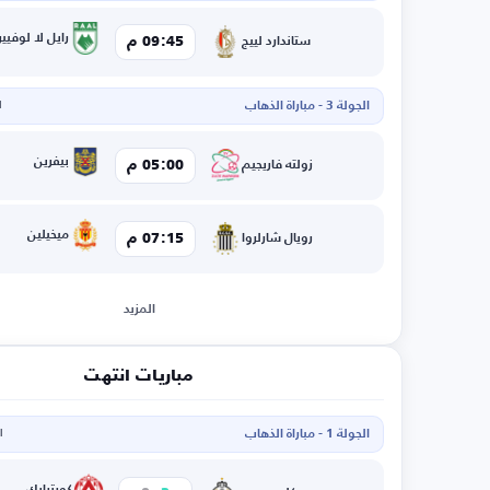
رايل لا لوفيير
09:45 م
ستاندارد لييج
الجولة 3 - مباراة الذهاب
ا
بيفرين
05:00 م
زولته فاريجيم
ميخيلين
07:15 م
رويال شارلروا
المزيد
مباريات انتهت
الجولة 1 - مباراة الذهاب
ال
كورترايك