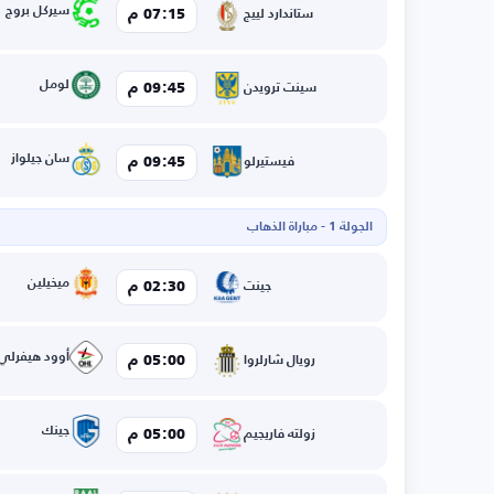
سيركل بروج
07:15 م
ستاندارد لييج
لومل
09:45 م
سينت ترويدن
سان جيلواز
09:45 م
فيستيرلو
الجولة 1 - مباراة الذهاب
ميخيلين
02:30 م
جينت
أوود هيفرلي
05:00 م
رويال شارلروا
جينك
05:00 م
زولته فاريجيم