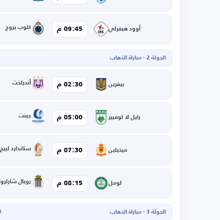
كلوب بروج
09:45 م
أوود هيفرلي
الجولة 2 - مباراة الذهاب
أندرلخت
02:30 م
بيفرين
جينت
05:00 م
رايل لا لوفيير
ستاندارد لييج
07:30 م
ميخيلين
رويال شارلروا
08:15 م
لومل
الجولة 3 - مباراة الذهاب
ال