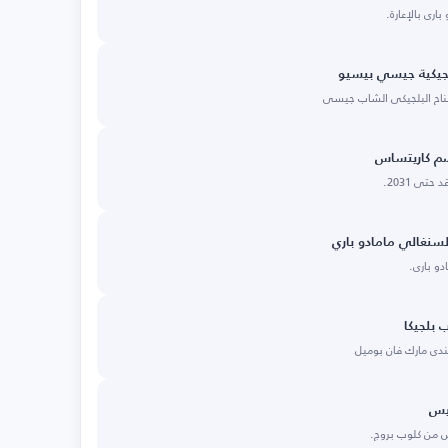
اري بالإعارة.
لجيكية جيسي بيسيو
جناح البلجيكي الشاب جيسي
ضم كاريتساس
ى 2031.
نغالي مامادو باري
و باري.
ب بلجيكا
لندي مارك فان بوميل
ليس
س من كلوب بروج.