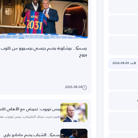
رسميًا.. برشلونة يضم جيسي بيسيوو من كلوب
بروج
الأحد 09-08-2026
2026-08-04
ييس توروب: تجربتي مع الأهلي كانت 
تغيير مدرب جينك البلجيكي، ييس توروب يعو
رسميًا.. الشباب يضم مامادو باري