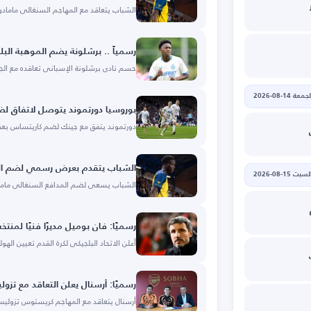
الشباب يتعاقد مع المهاجم السنغالي مامادو ب
رسمياً .. برشلونة يضم الموهبة الب
حسم نادي برشلونة الإسباني تعاقده مع ال
جمعة 14-08-2026
بوروسيا دورتموند يتوصل لاتفاق ل
دورتموند يتفق مع جينك لضم كاريتساس بعقد حت
الشباب يتقدم بعرض رسمي لضم الس
لسبت 15-08-2026
الشباب يسعى لضم المدافع السنغالي ماماد
رسميًا: فان بوميل مديرًا فنيًا لمنتخ
أعلن الاتحاد البلجيكي لكرة القدم تعيين الهو
رسميًا: أرسنال يعلن التعاقد مع تزو
أرسنال يتعاقد مع المهاجم كريستوس تزولي