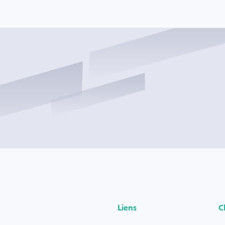
Liens
C