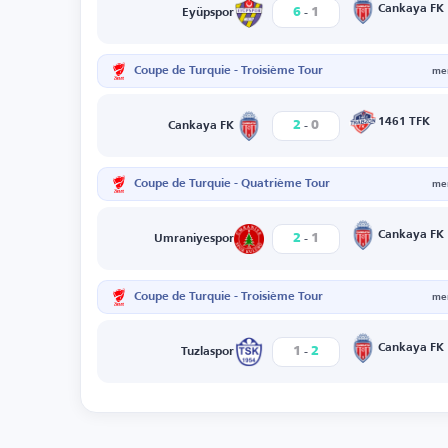
-
Cankaya FK
6
1
Eyüpspor
Coupe de Turquie - Troisième Tour
mer
-
1461 TFK
2
0
Cankaya FK
Coupe de Turquie - Quatrième Tour
mer
-
Cankaya FK
2
1
Umraniyespor
Coupe de Turquie - Troisième Tour
mer
-
Cankaya FK
1
2
Tuzlaspor