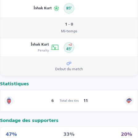
İshak Kurt
85’
1 - 0
Mi-temps
İshak Kurt
+2
Pénalty
45’
Début du match
Statistiques
6
11
Total des tirs
Sondage des supporters
47%
33%
20%