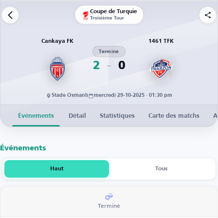
Coupe de Turquie
Troisième Tour
Cankaya FK
1461 TFK
Terminé
2
0
Stade Osmanlı
mercredi 29-10-2025 · 01:30 pm
Événements
Détail
Statistiques
Carte des matchs
A
Événements
Haut
Tous
Terminé