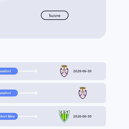
Suivre
2028-06-30
ansfert
ansfert
2028-06-30
fert libre