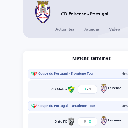
CD Feirense - Portugal
Actualités
Joueurs
Vidéo
Matchs terminés
Coupe du Portugal - Troisième Tour
dim
-
Feirense
3
1
CD Mafra
Coupe du Portugal - Deuxième Tour
dim
-
Feirense
0
2
Brito FC