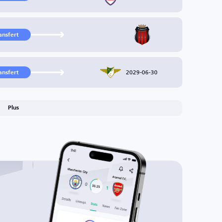
ansfert
2029-06-30
ansfert
Plus