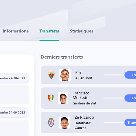
Informations
Transferts
Statistiques
Derniers transferts
Piri
Tr
Ailier Droit
anche 22-10-2023
Francisco
Meixedo
Tr
Gardien de But
anche 24-09-2023
Zé Ricardo
Défenseur
Trans
Gauche