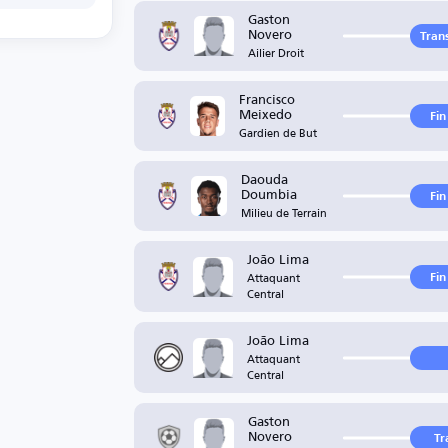
Gaston
Novero
Trans
Ailier Droit
Francisco
Meixedo
Fin
Gardien de But
Daouda
Doumbia
Fin
Milieu de Terrain
João Lima
Attaquant
Fin
Central
João Lima
Attaquant
Central
Gaston
Novero
Tr