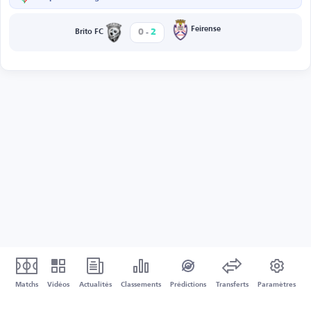
-
Feirense
0
2
Brito FC
Matchs
Vidéos
Actualités
Classements
Prédictions
Transferts
Paramètres