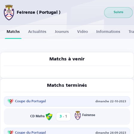
Feirense ( Portugal )
Suivre
Matchs
Actualités
Joueurs
Vidéo
Informations
Tra
Matchs à venir
Matchs terminés
Coupe du Portugal
dimanche 22-10-2023
-
Feirense
3
1
CD Mafra
Coupe du Portugal
dimanche 24-09-2023