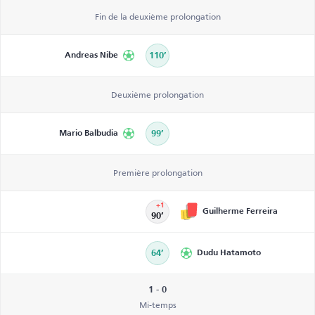
Fin de la deuxième prolongation
Andreas Nibe
110’
Deuxième prolongation
Mario Balbudia
99’
Première prolongation
+1
Guilherme Ferreira
90’
64’
Dudu Hatamoto
1 - 0
Mi-temps