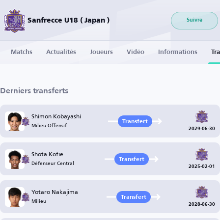
Sanfrecce U18 ( Japan )
Suivre
Matchs
Actualités
Joueurs
Vidéo
Informations
Tra
Derniers transferts
Shimon Kobayashi
Transfert
Milieu Offensif
2029-06-30
Shota Kofie
Transfert
Défenseur Central
2025-02-01
Yotaro Nakajima
Transfert
Milieu
2028-06-30