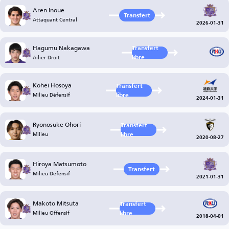
Aren Inoue
Transfert
Attaquant Central
2026-01-31
Hagumu Nakagawa
Transfert
Ailier Droit
libre
Kohei Hosoya
Transfert
Milieu Défensif
libre
2024-01-31
Ryonosuke Ohori
Transfert
Milieu
libre
2020-08-27
Hiroya Matsumoto
Transfert
Milieu Défensif
2021-01-31
Makoto Mitsuta
Transfert
Milieu Offensif
libre
2018-04-01