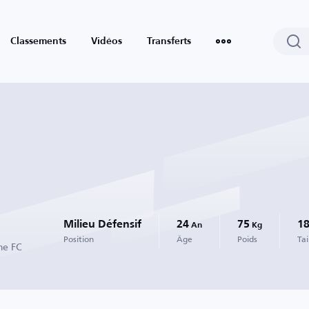
Classements
Vidéos
Transferts
Milieu Défensif
24
75
1
An
Kg
Position
Âge
Poids
Tai
me FC