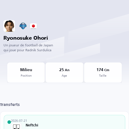
Ryonosuke Ohori
Un joueur de football de Japan
qui joue pour Radnik Surdulica
Milieu
25
174
An
Cm
Position
Âge
Taille
Transferts
2026-07-21
Neftchi