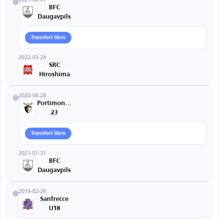
BFC
Daugavpils
Transfert libre
2022-03-24
SRC
Hiroshima
2020-08-28
Portimonense
23
Transfert libre
2021-01-31
BFC
Daugavpils
2019-02-26
Sanfrecce
U18