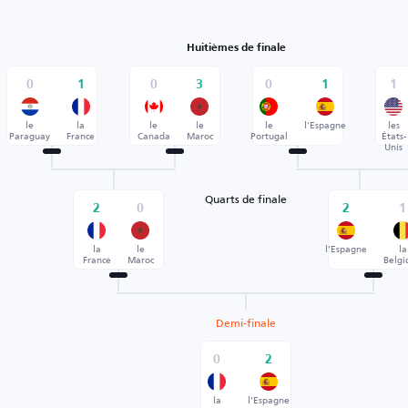
Huitièmes de finale
0
1
0
3
0
1
1
le
la
le
le
le
l'Espagne
les
Paraguay
France
Canada
Maroc
Portugal
États-
Unis
Quarts de finale
2
0
2
1
la
le
l'Espagne
la
France
Maroc
Belgi
Demi-finale
0
2
la
l'Espagne