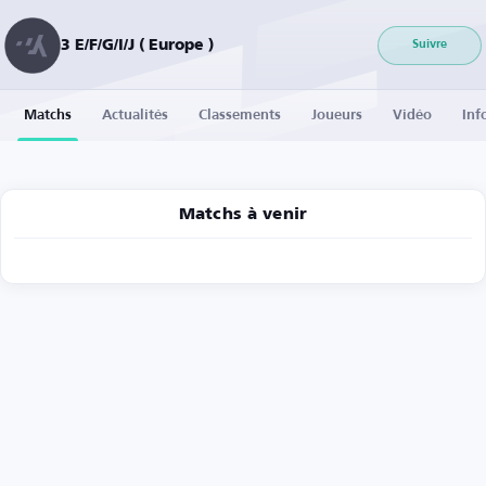
3 E/F/G/I/J ( Europe )
Suivre
Matchs
Actualités
Classements
Joueurs
Vidéo
Inf
Matchs à venir