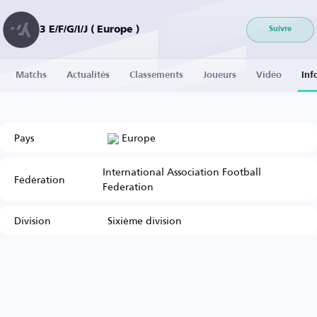
3 E/F/G/I/J ( Europe )
Suivre
Matchs
Actualités
Classements
Joueurs
Vidéo
Inf
Pays
Europe
International Association Football
Fédération
Federation
Division
Sixième division