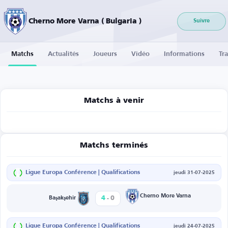
Cherno More Varna ( Bulgaria )
Suivre
Matchs
Actualités
Joueurs
Vidéo
Informations
Tra
Matchs à venir
Matchs terminés
Ligue Europa Conférence | Qualifications
jeudi 31-07-2025
-
Cherno More Varna
4
0
Başakşehir
Ligue Europa Conférence | Qualifications
jeudi 24-07-2025