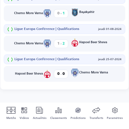
-
Başakşehir
0
1
Cherno More Varna
Ligue Europa Conférence | Qualifications
jeudi 01-08-2024
-
Hapoel Beer Sheva
1
2
Cherno More Varna
Ligue Europa Conférence | Qualifications
jeudi 25-07-2024
-
Cherno More Varna
0
0
Hapoel Beer Sheva
Matchs
Vidéos
Actualités
Classements
Prédictions
Transferts
Paramètres