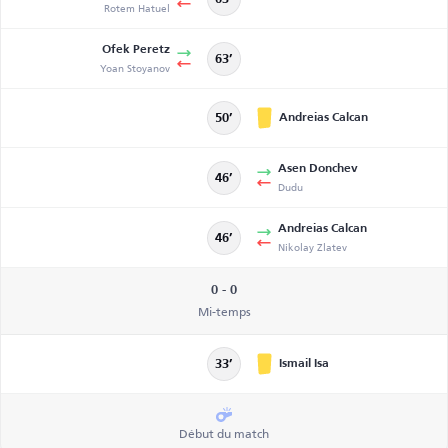
Rotem Hatuel
Ofek Peretz
63’
Yoan Stoyanov
Andreias Calcan
50’
Asen Donchev
46’
Dudu
Andreias Calcan
46’
Nikolay Zlatev
0 - 0
Mi-temps
Ismail Isa
33’
Début du match