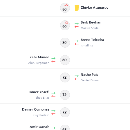
+5
Zhivko Atanasov
90’
Berk Beyhan
+2
90’
Mazire Soula
Breno Teixeira
80’
Ismail Isa
Zahi Ahmed
80’
Alon Turgeman
Nacho Pais
72’
Daniel Dimov
Tomer Yosefi
72’
Shay Elias
Deiner Quinonez
72’
Guy Badash
Amir Ganah
63’