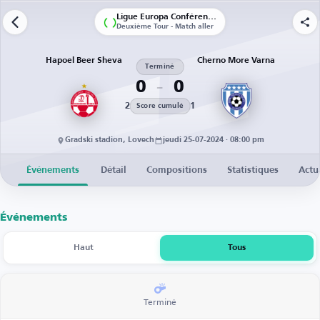
Ligue Europa Conférence | Qualifications
Deuxième Tour - Match aller
Hapoel Beer Sheva
Cherno More Varna
Terminé
0
0
2
1
Score cumulé
Gradski stadion, Lovech
jeudi 25-07-2024 · 08:00 pm
Événements
Détail
Compositions
Statistiques
Actu
Événements
Haut
Tous
Terminé