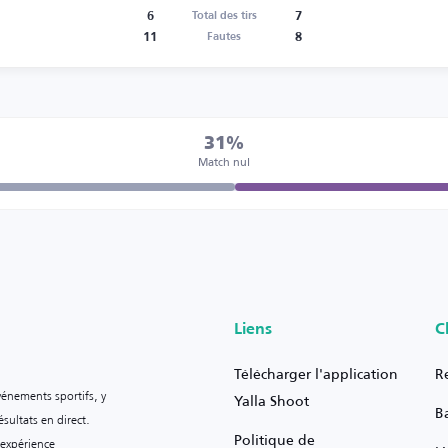
6
7
Total des tirs
11
8
Fautes
31%
Match nul
Liens
C
Télécharger l'application
R
vénements sportifs, y
Yalla Shoot
B
sultats en direct.
Politique de
 expérience