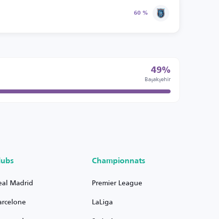
60 %
49%
Başakşehir
lubs
Championnats
eal Madrid
Premier League
arcelone
LaLiga