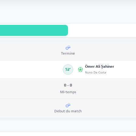
Terminé
Ömer Ali Şahiner
52’
Nuno Da Costa
0 - 0
Mi-temps
Début du match