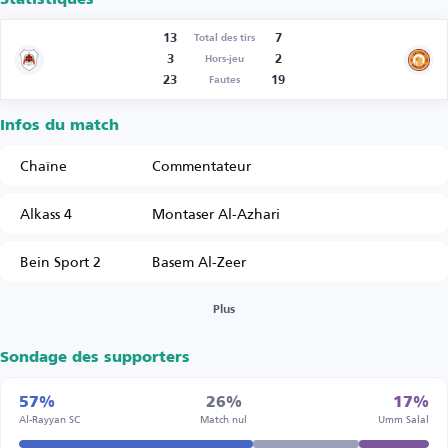
13
7
Total des tirs
3
2
Hors-jeu
23
19
Fautes
Infos du match
Chaîne
Commentateur
Alkass 4
Montaser Al-Azhari
Bein Sport 2
Basem Al-Zeer
Plus
Sondage des supporters
57%
26%
17%
Al-Rayyan SC
Match nul
Umm Salal