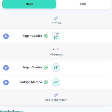
Haut
Tous
Terminé
+5
Róger Guedes
90’
2 - 0
Mi-temps
Róger Guedes
32’
Rodrigo Moreno
28’
Début du match
Statistiques