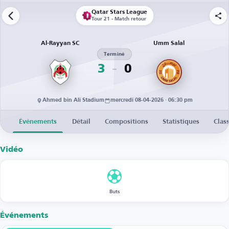
Qatar Stars League
Tour 21 - Match retour
Al-Rayyan SC
Umm Salal
Terminé
3
0
Ahmed bin Ali Stadium
mercredi 08-04-2026 · 06:30 pm
Événements
Détail
Compositions
Statistiques
Clas
Vidéo
Buts
Événements