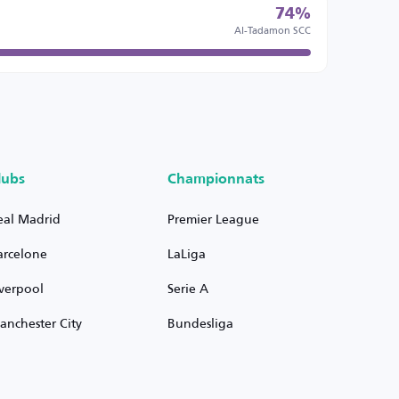
74%
Al-Tadamon SCC
lubs
Championnats
eal Madrid
Premier League
arcelone
LaLiga
iverpool
Serie A
anchester City
Bundesliga