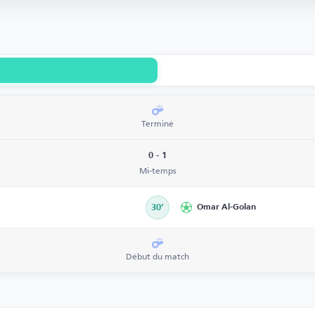
Terminé
0 - 1
Mi-temps
30’
Omar Al-Golan
Début du match