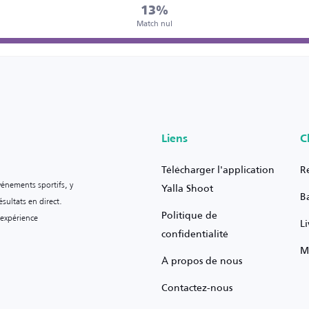
13%
Match nul
Liens
C
Télécharger l'application
R
vénements sportifs, y
Yalla Shoot
B
sultats en direct.
Politique de
 expérience
L
confidentialité
M
À propos de nous
Contactez-nous