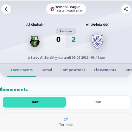
Yemeni League
Tour 2 - Match aller
Al-Shabab
Al-Wehda SSC
Terminé
0
2
Stade Al-Zuraifi
mercredi 06-05-2026 · 03:45 pm
Événements
Détail
Compositions
Classements
But
Événements
Haut
Tous
Terminé