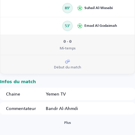
89’
Suhail Al-Wasabi
53’
Emad Al Godaimah
0 - 0
Mi-temps
Début du match
Infos du match
Chaîne
Yemen TV
Commentateur
Bandr Al-Ahmdi
Plus