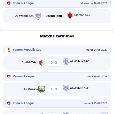
Yemeni League
dimanche 30-08-2026
Fahman SCC
04:00 pm
Al-Wehda SSC
Matchs terminés
Yemen Republic Cup
mardi 04-08-2026
-
Al-Wehda SSC
0
2
Al-Ahli Taizz
Yemeni League
jeudi 30-07-2026
-
Al-Wehda SSC
2
3
Al-Mukalla
Yemeni League
samedi 25-07-2026