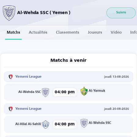
Al-Wehda SSC ( Yemen )
Suivre
Matchs
Actualités
Classements
Joueurs
Vidéo
Inf
Matchs à venir
Yemeni League
jeudi 13-08-2026
Al-Yarmuk
04:00 pm
Al-Wehda SSC
Yemeni League
jeudi 20-08-2026
Al-Wehda SSC
04:00 pm
Al-Hilal Al-Sahili