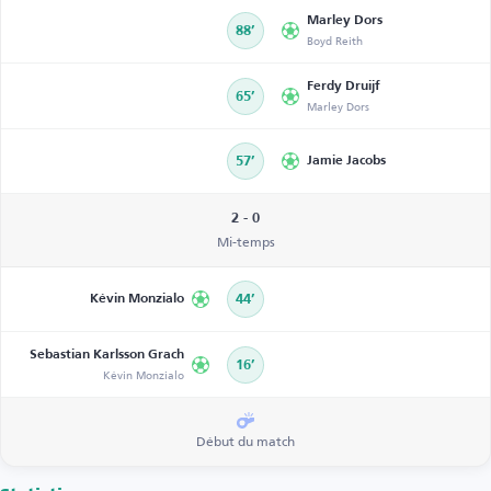
Marley Dors
88’
Boyd Reith
Ferdy Druijf
65’
Marley Dors
57’
Jamie Jacobs
2 - 0
Mi-temps
Kévin Monzialo
44’
Sebastian Karlsson Grach
16’
Kévin Monzialo
Début du match