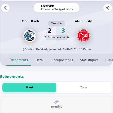
Eredivisie
Promotion/Relégation - 1er tour - Match aller
FC Den Bosch
Almere City
Terminé
2
3
2
6
Score cumulé
Stadion De Vliert
mercredi 29-04-2026 · 07:45 pm
Événements
Détail
Compositions
Statistiques
Clas
Événements
Haut
Tous
Terminé