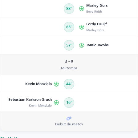
Marley Dors
88’
Boyd Reith
Ferdy Druijf
65’
Marley Dors
57’
Jamie Jacobs
2 - 0
Mi-temps
Kévin Monzialo
44’
Sebastian Karlsson Grach
16’
Kévin Monzialo
Début du match