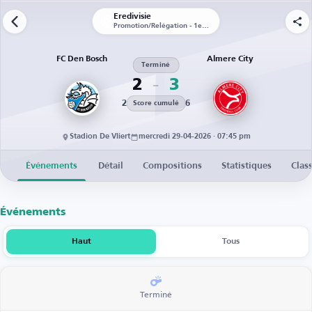
Eredivisie
Promotion/Relégation - 1er tour - Match aller
FC Den Bosch
Almere City
Terminé
2
3
2
6
Score cumulé
Stadion De Vliert
mercredi 29-04-2026 · 07:45 pm
Événements
Détail
Compositions
Statistiques
Clas
Événements
Haut
Tous
Terminé