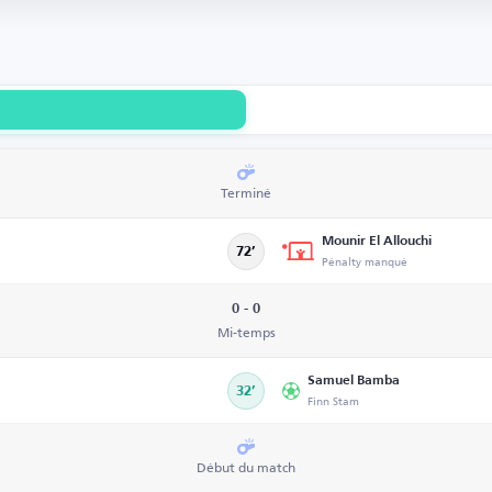
Terminé
Mounir El Allouchi
72’
Pénalty manqué
0 - 0
Mi-temps
Samuel Bamba
32’
Finn Stam
Début du match