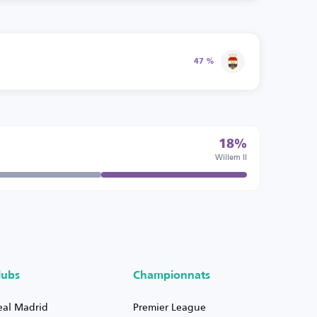
47 %
18%
Willem II
lubs
Championnats
eal Madrid
Premier League