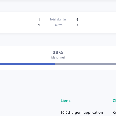
1
4
Total des tirs
1
2
Fautes
33%
Match nul
Liens
C
Télécharger l'application
R