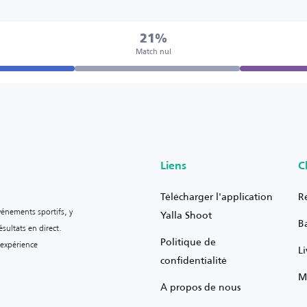
21%
Match nul
Liens
C
Télécharger l'application
R
vénements sportifs, y
Yalla Shoot
B
sultats en direct.
Politique de
 expérience
L
confidentialité
M
À propos de nous