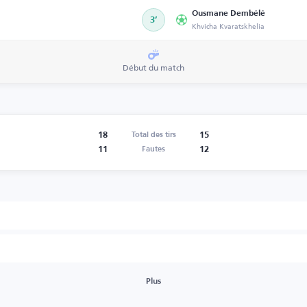
Ousmane Dembélé
3’
Khvicha Kvaratskhelia
Début du match
18
15
Total des tirs
11
12
Fautes
Plus