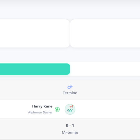
Terminé
Harry Kane
+4
Alphonso Davies
90’
0 - 1
Mi-temps