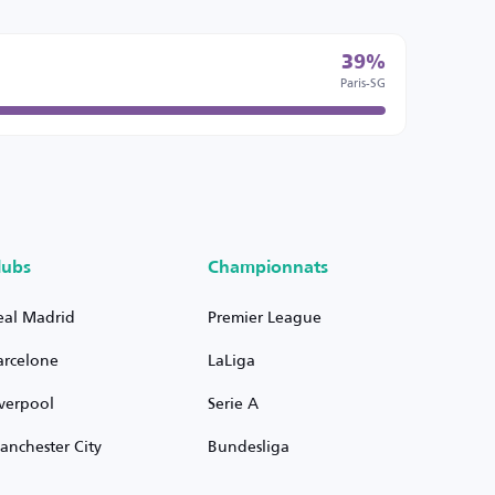
39%
Paris-SG
lubs
Championnats
eal Madrid
Premier League
arcelone
LaLiga
iverpool
Serie A
anchester City
Bundesliga