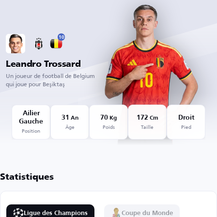
10
Leandro Trossard
Un joueur de football de Belgium
qui joue pour Beşiktaş
Ailier
31
70
172
Droit
An
Kg
Cm
Gauche
Âge
Poids
Taille
Pied
Position
Statistiques
Ligue des Champions
Coupe du Monde