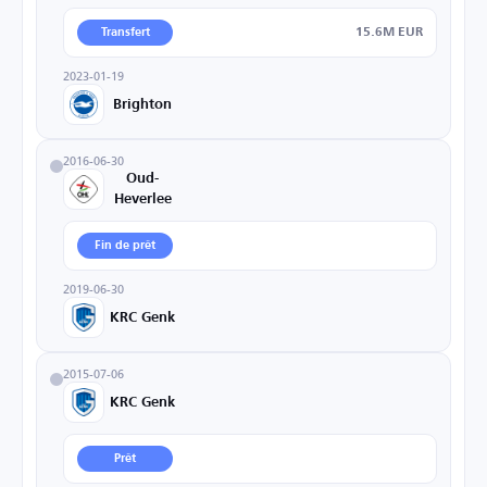
15.6M EUR
Transfert
2023-01-19
Brighton
2016-06-30
Oud-
Heverlee
Fin de prêt
2019-06-30
KRC Genk
2015-07-06
KRC Genk
Prêt