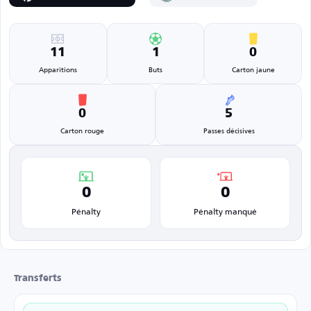
11
1
0
Apparitions
Buts
Carton jaune
0
5
Carton rouge
Passes décisives
0
0
Pénalty
Pénalty manqué
Transferts