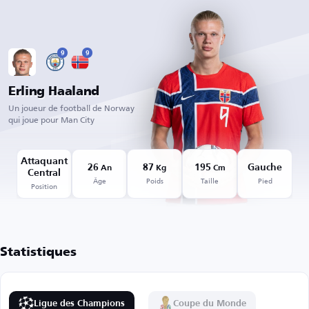
9
9
Erling Haaland
Un joueur de football de Norway
qui joue pour Man City
Attaquant
26
87
195
Gauche
An
Kg
Cm
Central
Âge
Poids
Taille
Pied
Position
Statistiques
Ligue des Champions
Coupe du Monde