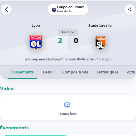
Coupe de France
Tour de 16
Lyon
Stade Lavalloi
Terminé
2
0
Groupama Stadium
mercredi 04-02-2026 · 10:30 pm
Événements
Détail
Compositions
Statistiques
Actu
Vidéo
Temps forts
Événements