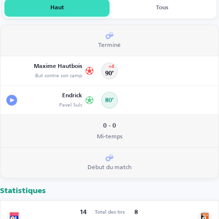
Haut
Tous
Terminé
Maxime Hautbois
+4
But contre son camp
90’
Endrick
80’
Pavel Sulc
0 - 0
Mi-temps
Début du match
Statistiques
14
8
Total des tirs