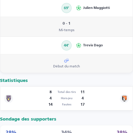
69’
Julien Maggiotti
0 - 1
Mi-temps
44’
Trevis Dago
Début du match
Statistiques
8
11
Total des tirs
4
4
Hors-jeu
14
17
Fautes
Sondage des supporters
28%
34%
38%