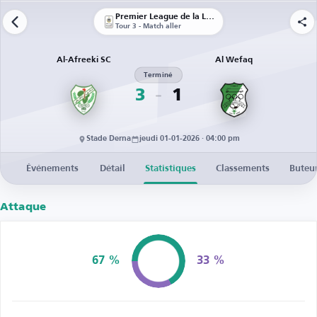
Premier League de la Libye
Tour 3 - Match aller
Al-Afreeki SC
Al Wefaq
Terminé
3
1
Stade Derna
jeudi 01-01-2026 · 04:00 pm
Événements
Détail
Statistiques
Classements
Buteu
Attaque
67 %
33 %
Possession