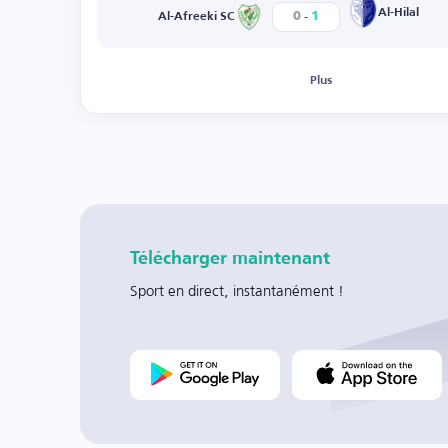
-
Al-Hilal
0
1
Al-Afreeki SC
Plus
Télécharger maintenant
Sport en direct, instantanément !