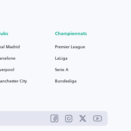
lubs
Championnats
eal Madrid
Premier League
arcelone
LaLiga
iverpool
Serie A
anchester City
Bundesliga