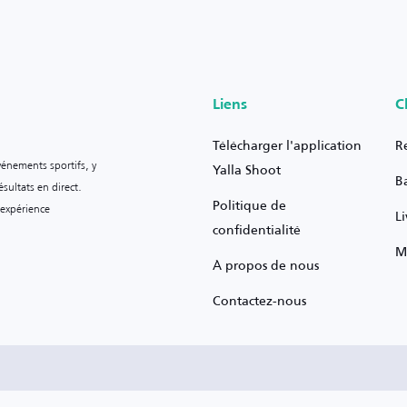
Liens
C
Télécharger l'application
R
vénements sportifs, y
Yalla Shoot
B
sultats en direct.
Politique de
 expérience
L
confidentialité
M
À propos de nous
Contactez-nous