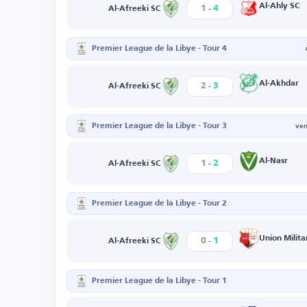
-
Al-Ahly SC
1
4
Al-Afreeki SC
Premier League de la Libye - Tour 4
-
Al-Akhdar
2
3
Al-Afreeki SC
Premier League de la Libye - Tour 3
ven
-
Al-Nasr
1
2
Al-Afreeki SC
Premier League de la Libye - Tour 2
-
Union Milita
0
1
Al-Afreeki SC
Premier League de la Libye - Tour 1