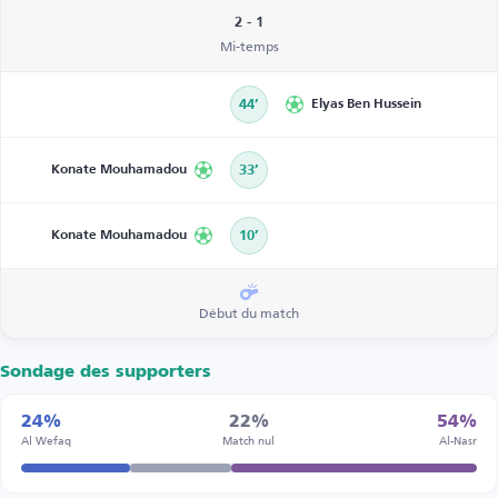
2 - 1
Mi-temps
44’
Elyas Ben Hussein
Konate Mouhamadou
33’
Konate Mouhamadou
10’
Début du match
Sondage des supporters
24%
22%
54%
Al Wefaq
Match nul
Al-Nasr