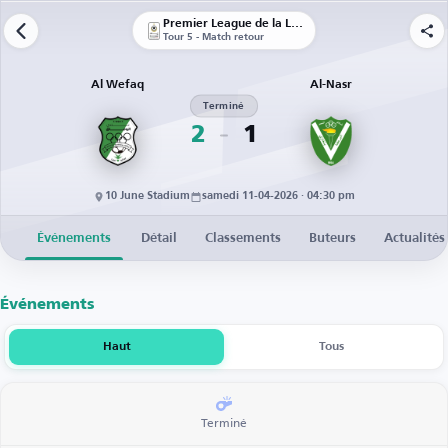
Premier League de la Libye
Tour 5 - Match retour
Al Wefaq
Al-Nasr
Terminé
2
1
10 June Stadium
samedi 11-04-2026 · 04:30 pm
Événements
Détail
Classements
Buteurs
Actualités
Événements
Haut
Tous
Terminé