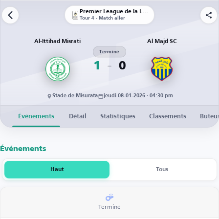
Premier League de la Libye
Tour 4 - Match aller
Al-Ittihad Misrati
Al Majd SC
Terminé
1
0
Stade de Misurata
jeudi 08-01-2026 · 04:30 pm
Événements
Détail
Statistiques
Classements
Buteu
Événements
Haut
Tous
Terminé