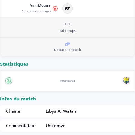
Amr Moussa
90’
But contre son camp
0 - 0
Mi-temps
Début du match
Statistiques
Possession
Infos du match
Chaîne
Libya Al Watan
Commentateur
Unknown