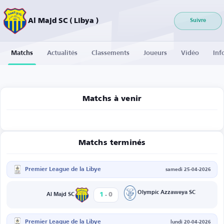
Al Majd SC ( Libya )
Suivre
Matchs
Actualités
Classements
Joueurs
Vidéo
Inf
Matchs à venir
Matchs terminés
Premier League de la Libye
samedi 25-04-2026
-
Olympic Azzaweya SC
1
0
Al Majd SC
Premier League de la Libye
lundi 20-04-2026