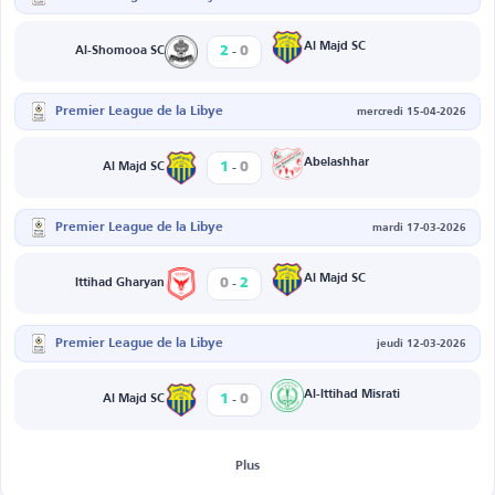
-
Al Majd SC
2
0
Al-Shomooa SC
Premier League de la Libye
mercredi 15-04-2026
-
Abelashhar
1
0
Al Majd SC
Premier League de la Libye
mardi 17-03-2026
-
Al Majd SC
0
2
Ittihad Gharyan
Premier League de la Libye
jeudi 12-03-2026
-
Al-Ittihad Misrati
1
0
Al Majd SC
Plus