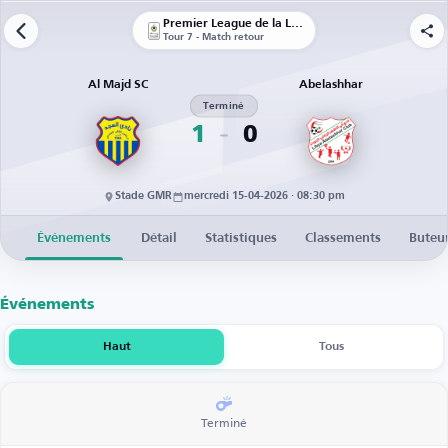
Premier League de la Libye
Tour 7 - Match retour
Al Majd SC
Abelashhar
Terminé
1
0
Stade GMR
mercredi 15-04-2026 · 08:30 pm
Événements
Détail
Statistiques
Classements
Buteu
Événements
Haut
Tous
Terminé