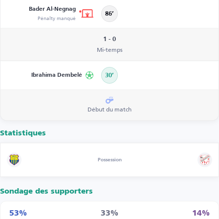
Bader Al-Negnag
86’
Pénalty manqué
1 - 0
Mi-temps
Ibrahima Dembelé
30’
Début du match
Statistiques
Possession
Sondage des supporters
53%
33%
14%