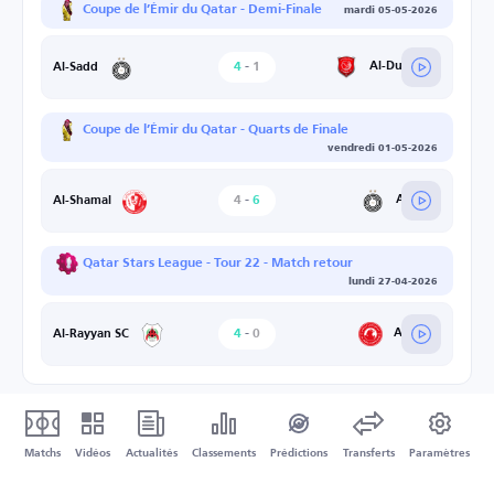
Coupe de l’Émir du Qatar - Demi-Finale
mardi 05-05-2026
4
-
1
Al-Duhail SC
Al-Sadd
Coupe de l’Émir du Qatar - Quarts de Finale
vendredi 01-05-2026
4
-
6
Al-Sadd
Al-Shamal
Qatar Stars League - Tour 22 - Match retour
lundi 27-04-2026
4
-
0
Al-Arabi
Al-Rayyan SC
Matchs
Vidéos
Actualités
Classements
Prédictions
Transferts
Paramètres