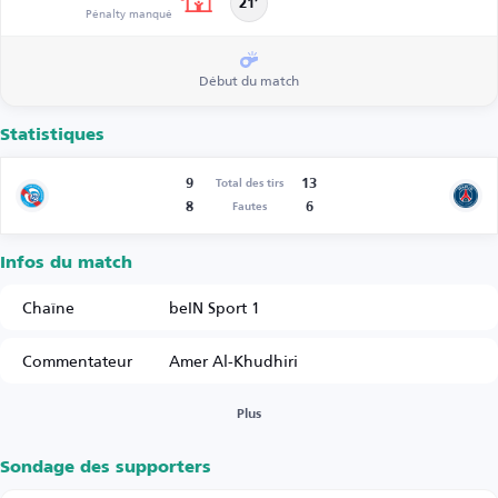
21’
Pénalty manqué
Début du match
Statistiques
9
13
Total des tirs
8
6
Fautes
Infos du match
Chaîne
beIN Sport 1
Commentateur
Amer Al-Khudhiri
Plus
Sondage des supporters