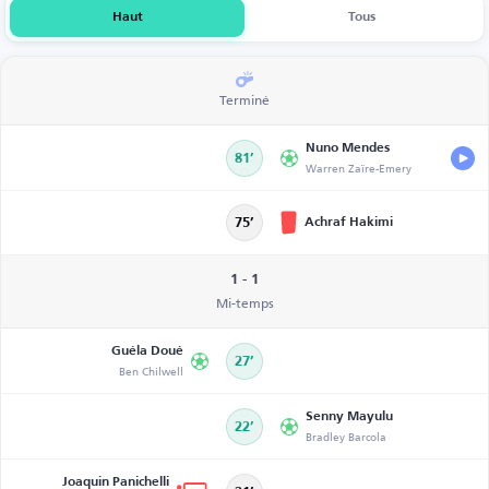
Haut
Tous
Terminé
Nuno Mendes
81’
Warren Zaïre-Emery
Achraf Hakimi
75’
1 - 1
Mi-temps
Guéla Doué
27’
Ben Chilwell
Senny Mayulu
22’
Bradley Barcola
Joaquin Panichelli