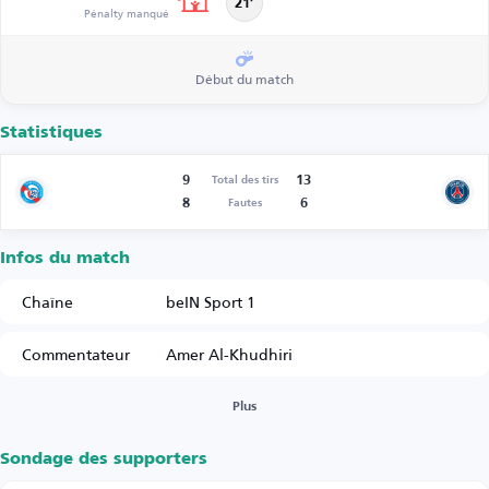
21’
Pénalty manqué
Début du match
Statistiques
9
13
Total des tirs
8
6
Fautes
Infos du match
Chaîne
beIN Sport 1
Commentateur
Amer Al-Khudhiri
Plus
Sondage des supporters