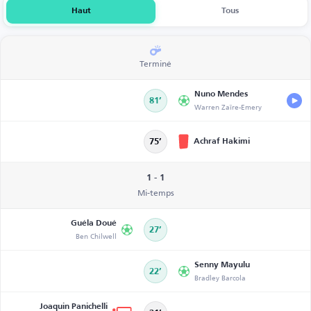
Haut
Tous
Terminé
Nuno Mendes
81’
Warren Zaïre-Emery
Achraf Hakimi
75’
1 - 1
Mi-temps
Guéla Doué
27’
Ben Chilwell
Senny Mayulu
22’
Bradley Barcola
Joaquin Panichelli