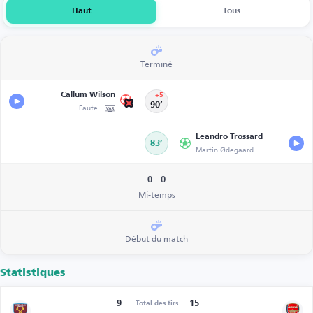
Haut
Tous
Terminé
Callum Wilson
+5
Faute
90’
Leandro Trossard
83’
Martin Ødegaard
0 - 0
Mi-temps
Début du match
Statistiques
9
15
Total des tirs