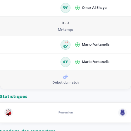
59’
Omar Al Shaya
0 - 2
Mi-temps
+2
Mario Fontanella
45’
43’
Mario Fontanella
Début du match
Statistiques
Possession