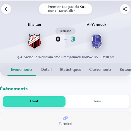
Premier League du Koweït
Tour 3 - Match aller
Khaitan
Al-Yarmouk
Terminé
0
3
Al Sadaqua Walsalam Stadium
samedi 10-05-2025 · 07:10 pm
Événements
Détail
Statistiques
Classements
Buteu
Événements
Haut
Tous
Terminé