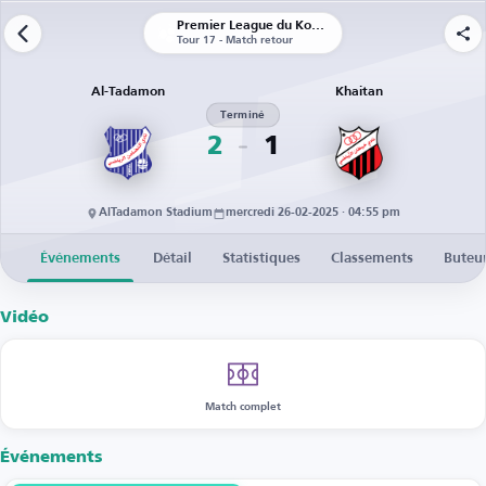
Premier League du Koweït
Tour 17 - Match retour
Al-Tadamon
Khaitan
Terminé
2
1
AlTadamon Stadium
mercredi 26-02-2025 · 04:55 pm
Événements
Détail
Statistiques
Classements
Buteu
Vidéo
Match complet
Événements