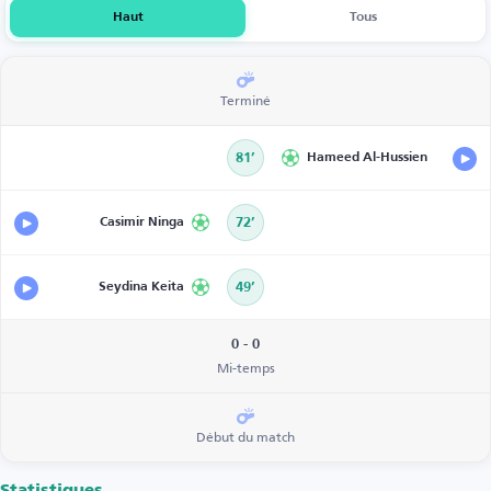
Haut
Tous
Terminé
81’
Hameed Al-Hussien
Casimir Ninga
72’
Seydina Keita
49’
0 - 0
Mi-temps
Début du match
Statistiques