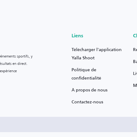
Liens
C
Télécharger l'application
R
vénements sportifs, y
Yalla Shoot
B
sultats en direct.
Politique de
 expérience
L
confidentialité
M
À propos de nous
Contactez-nous