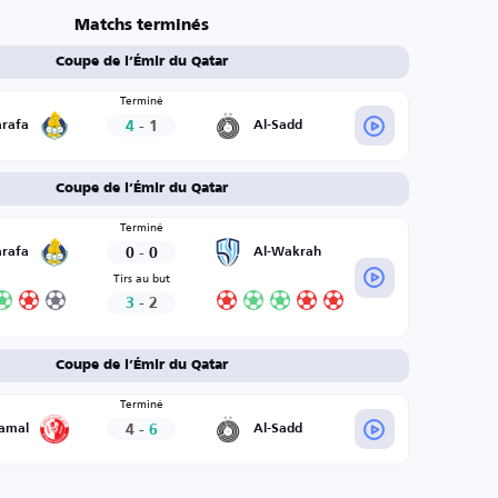
Matchs terminés
Coupe de l’Émir du Qatar
Terminé
4
-
1
arafa
Al-Sadd
Coupe de l’Émir du Qatar
Terminé
0
-
0
arafa
Al-Wakrah
Tirs au but
3
-
2
Coupe de l’Émir du Qatar
Terminé
4
-
6
hamal
Al-Sadd