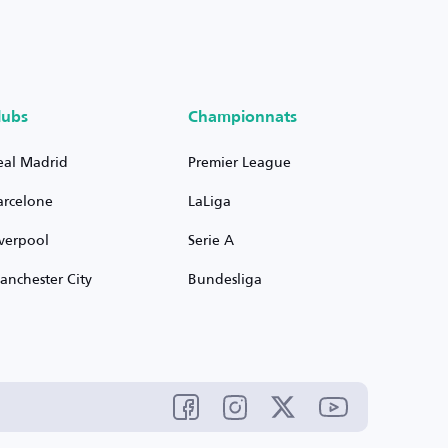
lubs
Championnats
eal Madrid
Premier League
arcelone
LaLiga
iverpool
Serie A
anchester City
Bundesliga