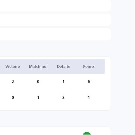
Victoire
Match nul
Défaite
Points
2
0
1
6
0
1
2
1