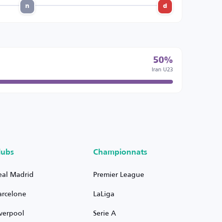
n
d
50%
Iran U23
lubs
Championnats
eal Madrid
Premier League
arcelone
LaLiga
iverpool
Serie A