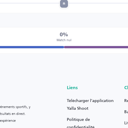
n
0%
Match nul
Liens
C
Télécharger l'application
R
vénements sportifs, y
Yalla Shoot
B
sultats en direct.
Politique de
 expérience
L
confidentialité