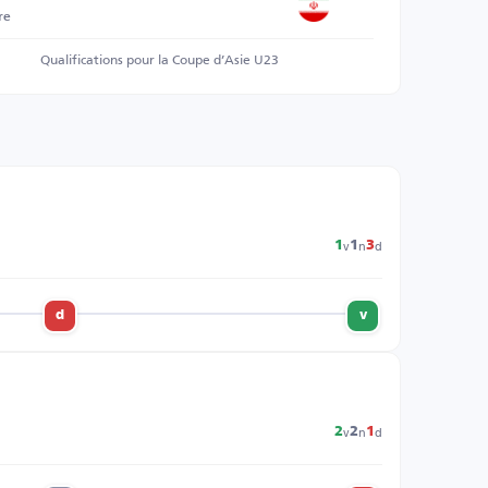
re
Qualifications pour la Coupe d’Asie U23
v
n
d
1
1
3
d
v
v
n
d
2
2
1