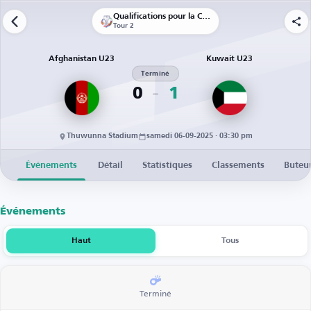
Qualifications pour la Coupe d’Asie U23
Tour 2
Afghanistan U23
Kuwait U23
Terminé
0
1
Thuwunna Stadium
samedi 06-09-2025 · 03:30 pm
Événements
Détail
Statistiques
Classements
Buteu
Événements
Haut
Tous
Terminé