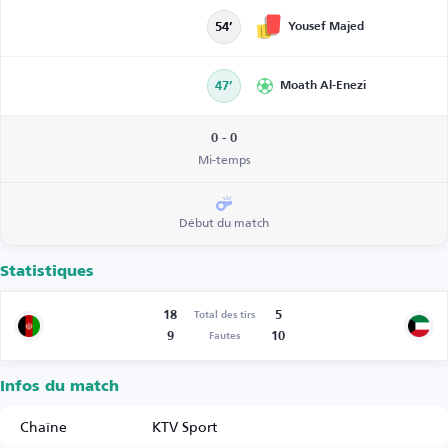
Yousef Majed
54’
47’
Moath Al-Enezi
0 - 0
Mi-temps
Début du match
Statistiques
18
5
Total des tirs
9
10
Fautes
Infos du match
Chaîne
KTV Sport