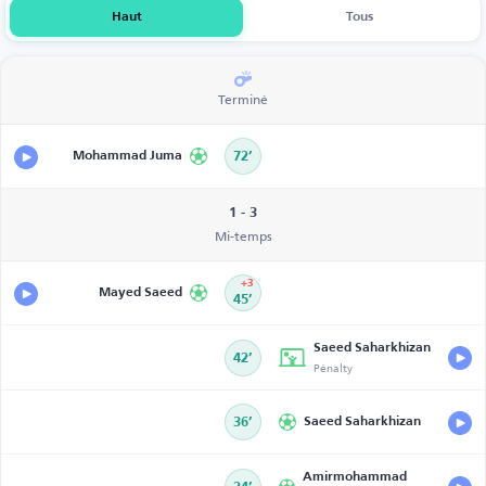
Haut
Tous
Terminé
Mohammad Juma
72’
1 - 3
Mi-temps
+3
Mayed Saeed
45’
Saeed Saharkhizan
42’
Pénalty
36’
Saeed Saharkhizan
Amirmohammad