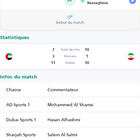
24’
Razzaghinia
Début du match
Statistiques
7
10
Total des tirs
3
1
Hors-jeu
11
10
Fautes
Infos du match
Chaîne
Commentateur
AD Sports 1
Mohammed Al Shamsi
Dubai Sports 1
Hasan Alhashmi
Sharjah Sports
Salem Al Salmi