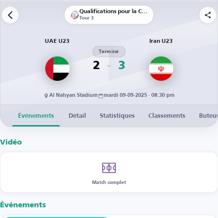
Qualifications pour la Coupe d’Asie U23
Tour 3
UAE U23
Iran U23
Terminé
2
3
Al Nahyan Stadium
mardi 09-09-2025 · 08:30 pm
Événements
Détail
Statistiques
Classements
Buteu
Vidéo
Match complet
Événements