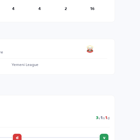
4
4
2
16
re
Yemeni League
v
n
d
3
1
1
d
v