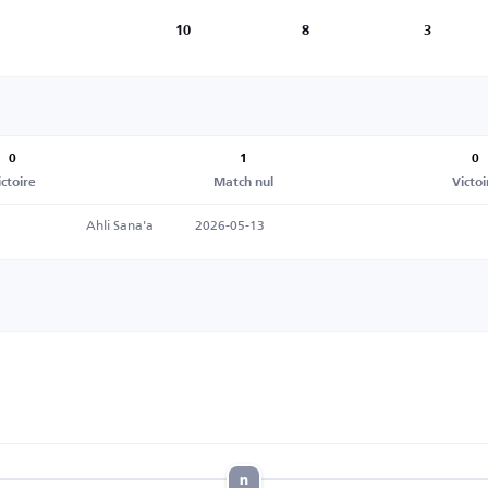
10
8
3
0
1
0
ictoire
Match nul
Victoi
Ahli Sana'a
2026-05-13
n