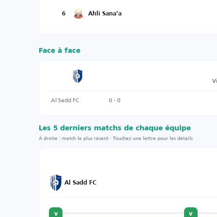
6
Ahli Sana'a
Face à face
V
Al Sadd FC
0 - 0
Les 5 derniers matchs de chaque équipe
À droite : match le plus récent · Touchez une lettre pour les détails
Al Sadd FC
v
v