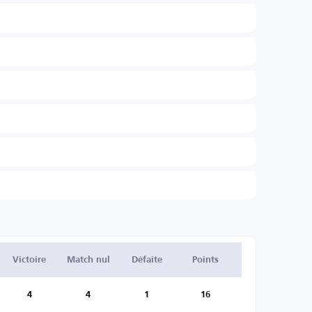
Victoire
Match nul
Défaite
Points
4
4
1
16