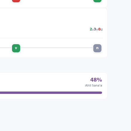
v
n
d
2
3
0
v
n
48%
Ahli Sana'a