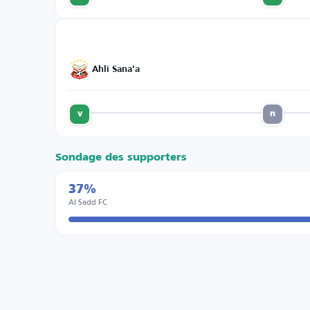
Ahli Sana'a
v
n
Sondage des supporters
37%
Al Sadd FC