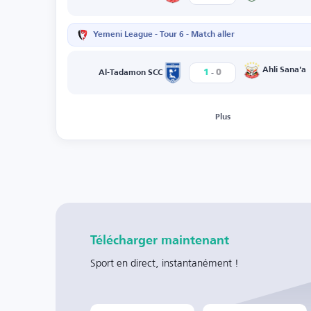
Yemeni League - Tour 6 - Match aller
-
Ahli Sana'a
1
0
Al-Tadamon SCC
Plus
Télécharger maintenant
Sport en direct, instantanément !