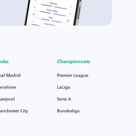
lubs
Championnats
eal Madrid
Premier League
arcelone
LaLiga
iverpool
Serie A
anchester City
Bundesliga