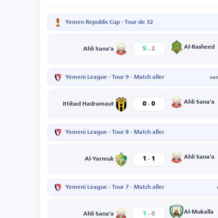
Yemen Republic Cup - Tour de 32
-
Al-Rasheed
5
2
Ahli Sana'a
Yemeni League - Tour 9 - Match aller
ven
-
Ahli Sana'a
0
0
Ittihad Hadramaut
Yemeni League - Tour 8 - Match aller
-
Ahli Sana'a
1
1
Al-Yarmuk
Yemeni League - Tour 7 - Match aller
-
Al-Mukalla
1
0
Ahli Sana'a