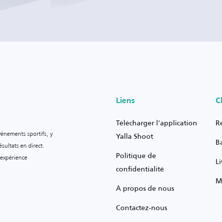
Liens
C
Télécharger l'application
R
vénements sportifs, y
Yalla Shoot
B
sultats en direct.
Politique de
 expérience
L
confidentialité
M
À propos de nous
Contactez-nous