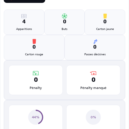
4
0
0
Apparitions
Buts
Carton jaune
0
0
Carton rouge
Passes décisives
0
0
Pénalty
Pénalty manqué
44%
0%