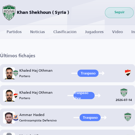
Khan Shekhoun ( Syria )
Seguir
Partidos
Noticias
Clasificación
Jugadores
Vídeo
I
Últimos fichajes
Khaled Haj Othman
Traspaso
Portero
Khaled Haj Othman
Traspaso
Portero
libre
2026-07-14
Ammar Haded
Traspaso
Centrocampista Defensivo