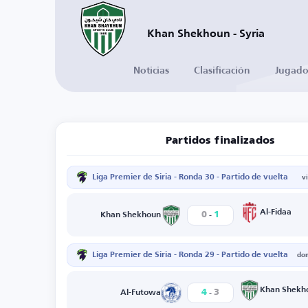
Khan Shekhoun - Syria
Noticias
Clasificación
Jugado
Partidos finalizados
Liga Premier de Siria - Ronda 30 - Partido de vuelta
v
-
Al-Fidaa
0
1
Khan Shekhoun
Liga Premier de Siria - Ronda 29 - Partido de vuelta
do
-
Khan Shekh
4
3
Al-Futowa