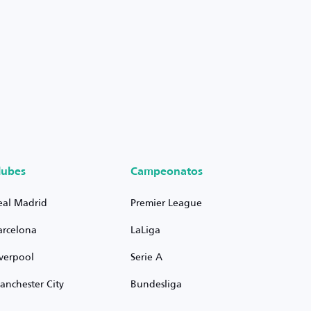
lubes
Campeonatos
eal Madrid
Premier League
arcelona
LaLiga
iverpool
Serie A
anchester City
Bundesliga