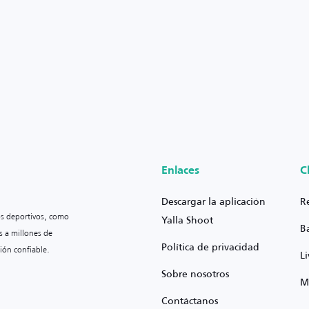
Enlaces
C
Descargar la aplicación
R
os deportivos, como
Yalla Shoot
B
s a millones de
Política de privacidad
ión confiable.
L
Sobre nosotros
M
Contáctanos