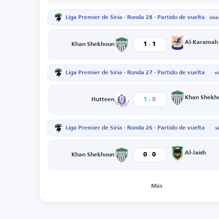
Liga Premier de Siria - Ronda 28 - Partido de vuelta
mié
-
Al-Karamah
1
1
Khan Shekhoun
Liga Premier de Siria - Ronda 27 - Partido de vuelta
v
-
Khan Shekh
1
0
Hutteen
Liga Premier de Siria - Ronda 26 - Partido de vuelta
s
-
Al-Jaish
0
0
Khan Shekhoun
Más