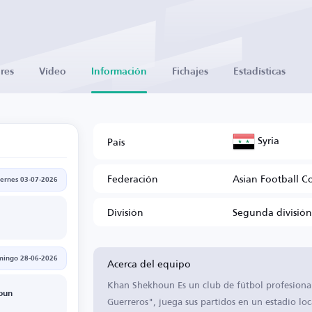
res
Vídeo
Información
Fichajes
Estadísticas
Syria
País
Federación
Asian Football C
iernes 03-07-2026
División
Segunda división
Acerca del equipo
mingo 28-06-2026
Khan Shekhoun Es un club de fútbol profesiona
oun
Guerreros", juega sus partidos en un estadio loc