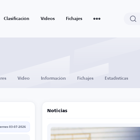
Clasificación
Vídeos
Fichajes
res
Vídeo
Información
Fichajes
Estadísticas
Noticias
iernes 03-07-2026