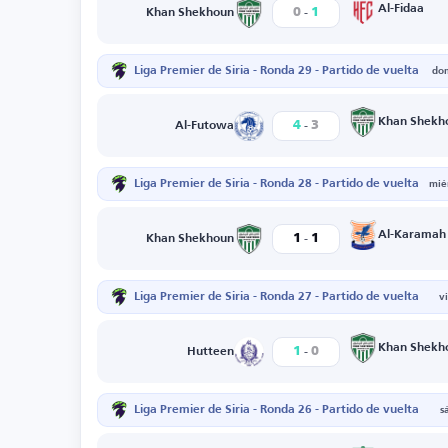
-
Al-Fidaa
0
1
Khan Shekhoun
Liga Premier de Siria - Ronda 29 - Partido de vuelta
do
-
Khan Shekh
4
3
Al-Futowa
Liga Premier de Siria - Ronda 28 - Partido de vuelta
mié
-
Al-Karamah
1
1
Khan Shekhoun
Liga Premier de Siria - Ronda 27 - Partido de vuelta
v
-
Khan Shekh
1
0
Hutteen
Liga Premier de Siria - Ronda 26 - Partido de vuelta
s